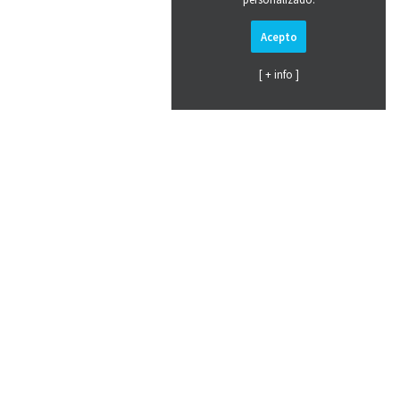
Acepto
[ + info ]
Pago seguro con