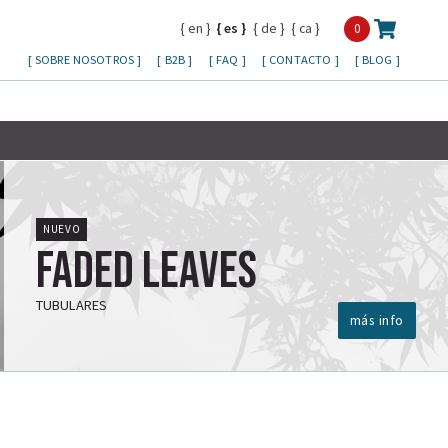
en
es
de
ca
0
SOBRE NOSOTROS
B2B
FAQ
CONTACTO
BLOG
NUEVO
Faded Leaves
TUBULARES
más info