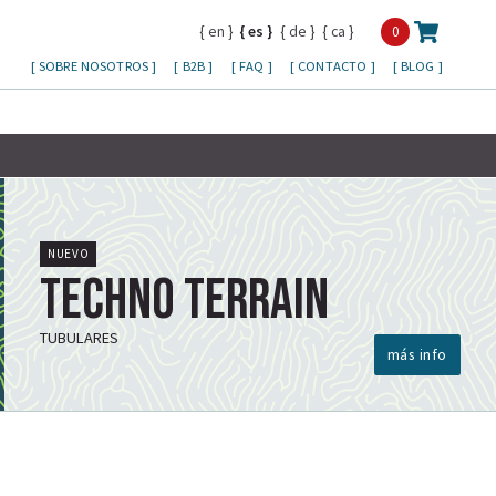
en
es
de
ca
0
SOBRE NOSOTROS
B2B
FAQ
CONTACTO
BLOG
NUEVO
Techno Terrain
TUBULARES
más info