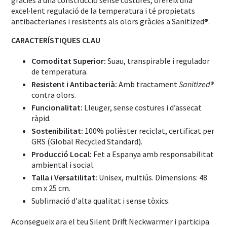
excel·lent regulació de la temperatura i té propietats
antibacterianes i resistents als olors gràcies a Sanitized®.
CARACTERÍSTIQUES CLAU
Comoditat Superior:
Suau, transpirable i regulador
de temperatura.
Resistent i Antibacterià:
Amb tractament
Sanitized®
contra olors.
Funcionalitat:
Lleuger, sense costures i d’assecat
ràpid.
Sostenibilitat:
100% polièster reciclat, certificat per
GRS (Global Recycled Standard).
Producció Local:
Fet a Espanya amb responsabilitat
ambiental i social.
Talla i Versatilitat:
Unisex, multiús. Dimensions: 48
cm x 25 cm.
Sublimació d'alta qualitat i sense tòxics.
Aconsegueix ara el teu Silent Drift Neckwarmer i participa